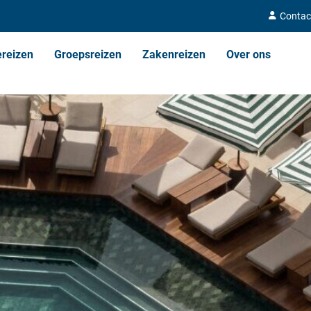
Contac
ereizen
Groepsreizen
Zakenreizen
Over ons