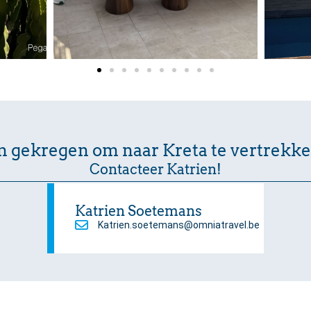
n gekregen om naar Kreta te vertrekk
Contacteer Katrien!
Katrien Soetemans
Katrien.soetemans@omniatravel.be