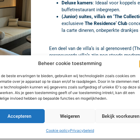
Daios Cove is een waar paradijs voor fijnproev
van een hoogstaande gastronomie met o.a. het
schitterende menukaart ontworpen door het t
Alain Ducasse.
Van verfijnde buffetten tot à la 
smaakexplosie.
Bij zonsondergang kan je volop genieten van éé
ontworpen door mixologists en in partnership
(behorende tot de top 50 van beste cocktailbars
Beheer cookie toestemming
de beste ervaringen te bieden, gebruiken wij technologieën zoals cookies om
ormatie over je apparaat op te slaan en/of te raadplegen. Door in te stemmen met
e technologieën kunnen wij gegevens zoals surfgedrag of unieke ID's op deze s
werken. Als je geen toestemming geeft of uw toestemming intrekt, kan dit een
elige invloed hebben op bepaalde functies en mogelijkheden.
Accepteren
Weigeren
Bekijk voorkeuren
ios Cove?
Cookie policy
Privacybeleid