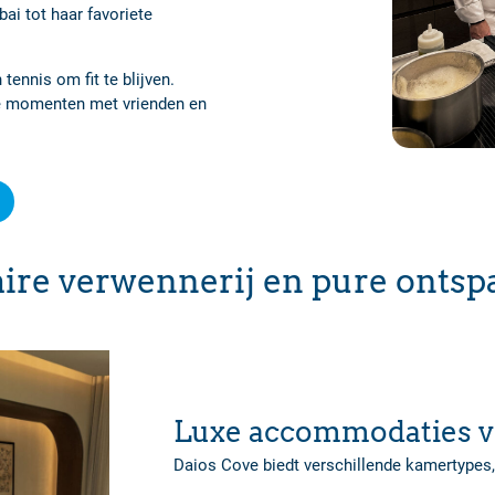
ai tot haar favoriete
 tennis om fit te blijven.
e momenten met vrienden en
naire verwennerij en pure onts
Een paradijs voor foodie