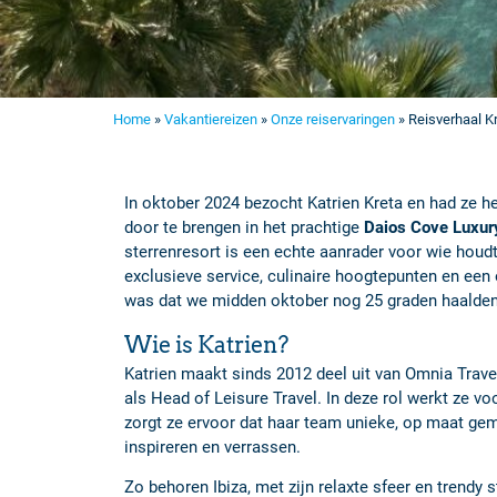
Home
»
Vakantiereizen
»
Onze reiservaringen
»
Reisverhaal K
In oktober 2024 bezocht Katrien Kreta en had ze
he
door te brengen in het prachtige
Daios Cove Luxury
sterrenresort is een echte aanrader voor wie houd
exclusieve service, culinaire hoogtepunten en een
was dat we midden oktober nog 25 graden haalde
Wie is Katrien?
Katrien
maakt sinds 2012 deel uit van Omnia Travel
als Head of Leisure Travel. In deze rol werkt ze v
zorgt ze ervoor dat haar team unieke, op maat gem
inspireren en verrassen.
Zo behoren Ibiza, met zijn relaxte sfeer en trendy s