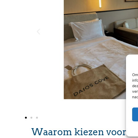
 à
et
an
 van
Om 
inf
dez
ver
nad
Waarom kiezen voor Da