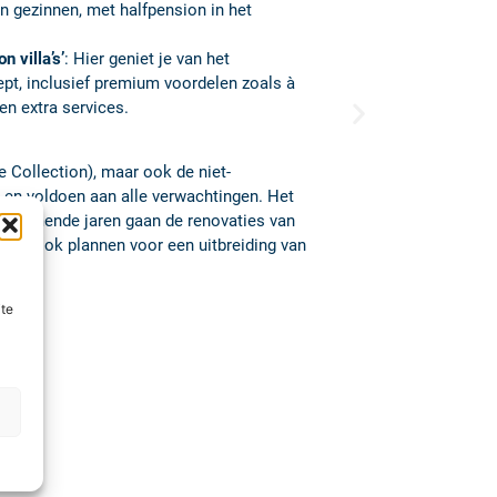
ers.
Genieten van eindeloze mogelijkheden en
 uitstekende ‘Ocean Restaurant’ met een
eam van de gerenommeerde Franse sterrenchef
carte restaurants: elk gerecht is een
n van de fantastische cocktailcreaties,
 met het hoogaangeschreven ‘The Clumsies’
 ter wereld!)
ite