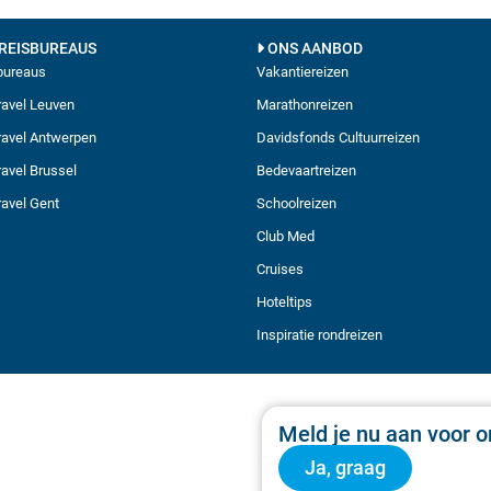
REISBUREAUS
ONS AANBOD
sbureaus
Vakantiereizen
avel Leuven
Marathonreizen
avel Antwerpen
Davidsfonds Cultuurreizen
avel Brussel
Bedevaartreizen
avel Gent
Schoolreizen
Club Med
Cruises
Hoteltips
Inspiratie rondreizen
Meld je nu aan voor o
Ja, graag