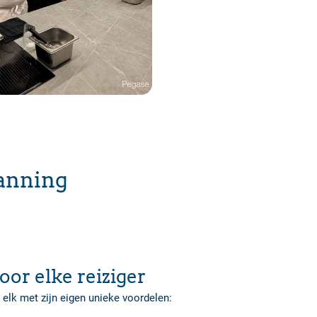
panning
s