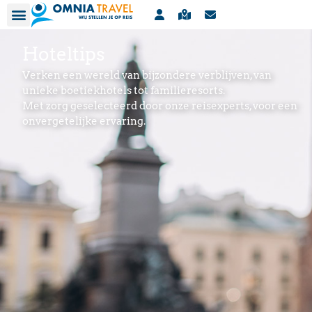
Hoteltips
Verken een wereld van bijzondere verblijven, van
unieke boetiekhotels tot familieresorts.
Met zorg geselecteerd door onze reisexperts, voor een
onvergetelijke ervaring.