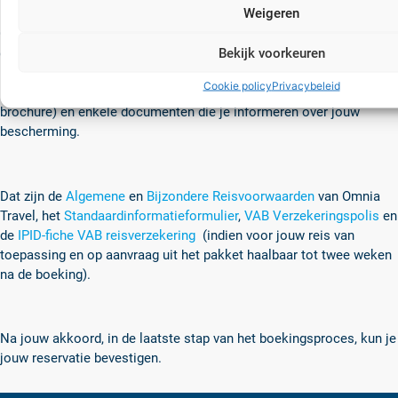
Reisvoorwaarden
Weigeren
Onder de nieuwe reiswet geniet je, naast een maximale service, van
Bekijk voorkeuren
een nog betere bescherming bij de reservatie van een groepsreis.
In het kader daarvan moet je, je bij reservatie akkoord verklaren
Cookie policy
Privacybeleid
met de precontractuele informatie (reisprogramma volgens
brochure) en enkele documenten die je informeren over jouw
bescherming.
Dat zijn de
Algemene
en
Bijzondere Reisvoorwaarden
van Omnia
Travel, het
Standaardinformatieformulier
,
VAB Verzekeringspolis
en
de
IPID-fiche VAB reisverzekering
(indien voor jouw reis van
toepassing en op aanvraag uit het pakket haalbaar tot twee weken
na de boeking).
Na jouw akkoord, in de laatste stap van het boekingsproces, kun je
jouw reservatie bevestigen.