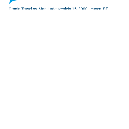
Omnia Travel nv, Mgr. Ladeuzeplein 15, 3000 Leuven, BE
0413646305
Meld je nu aan voor onze nieuwsbrief!
🌟✈️
Ja, graag
© 2026 Omnia Travel
Algemene voorwaarden
Privacybeleid
Cookiebeleid