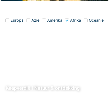
Europa
Azië
Amerika
Afrika
Oceanië
Kaapverdië | Natuur & ontdekking
Ontdek