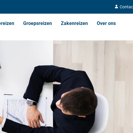
Contac
ereizen
Groepsreizen
Zakenreizen
Over ons