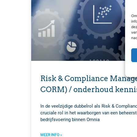
Om 
inf
dez
ver
nad
Risk & Compliance Manag
CORM) / onderhoud kenni
In de veelzijdige dubbelrol als Risk & Complia
cruciale rol in het waarborgen van een beheers
bedrijfsvoering binnen Omnia
MEER INFO »