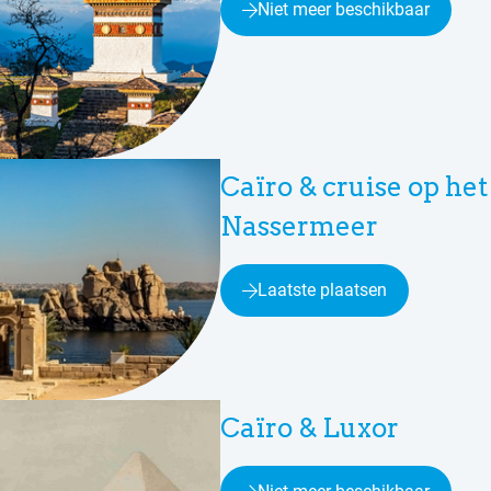
Niet meer beschikbaar
Caïro & cruise op het
Nassermeer
Laatste plaatsen
Caïro & Luxor