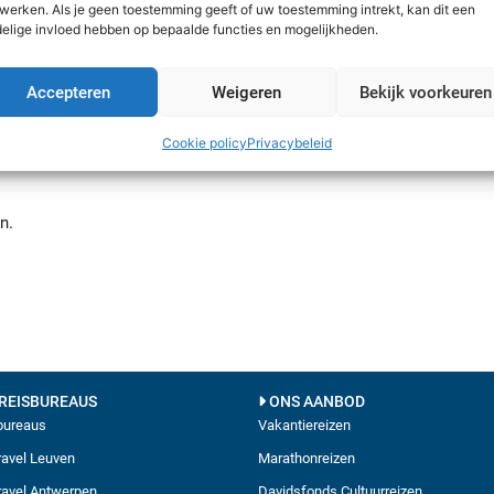
werken. Als je geen toestemming geeft of uw toestemming intrekt, kan dit een
elige invloed hebben op bepaalde functies en mogelijkheden.
el policy.
ieuwe tarieven bij leveranciers.
Accepteren
Weigeren
Bekijk voorkeuren
Cookie policy
Privacybeleid
n.
REISBUREAUS
ONS AANBOD
sbureaus
Vakantiereizen
avel Leuven
Marathonreizen
avel Antwerpen
Davidsfonds Cultuurreizen