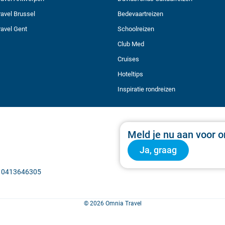
avel Brussel
Bedevaartreizen
avel Gent
Schoolreizen
Club Med
Cruises
Hoteltips
Inspiratie rondreizen
Meld je nu aan voor o
Ja, graag
BE 0413646305
© 2026 Omnia Travel