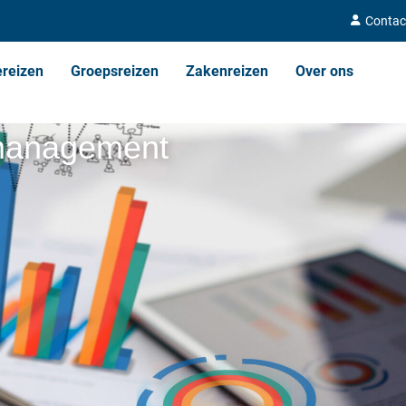
Contac
ereizen
Groepsreizen
Zakenreizen
Over ons
 management