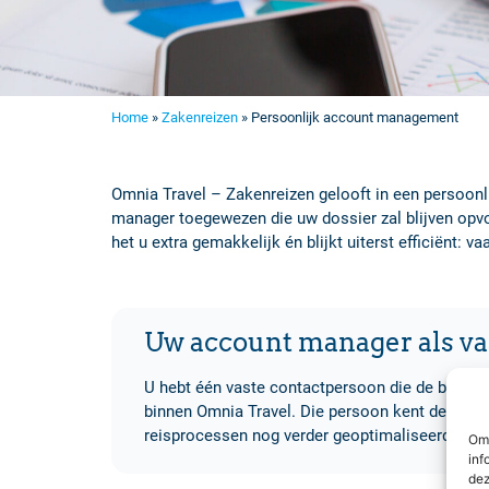
Home
»
Zakenreizen
»
Persoonlijk account management
Omnia Travel – Zakenreizen gelooft in een persoonl
manager toegewezen die uw dossier zal blijven opvo
het u extra gemakkelijk én blijkt uiterst efficiënt: v
Uw account manager als v
U hebt één vaste contactpersoon die de brug vo
binnen Omnia Travel. Die persoon kent de node
reisprocessen nog verder geoptimaliseerd kun
Om 
inf
dez