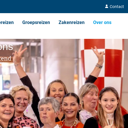
Contact
ereizen
Groepsreizen
Zakenreizen
Over ons
ons
kend