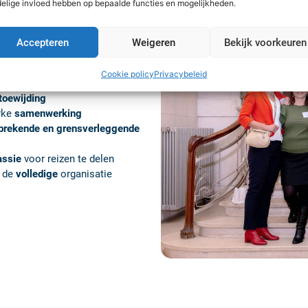
elige invloed hebben op bepaalde functies en mogelijkheden.
Accepteren
Weigeren
Bekijk voorkeuren
m klaar om baanbrekende
en voor onze klanten, die onze
Cookie policy
Privacybeleid
toewijding
rke
samenwerking
brekende en grensverleggende
assie
voor reizen te delen
n de
volledige
organisatie