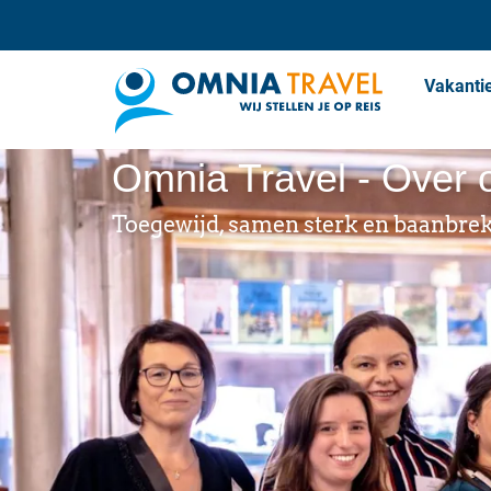
Vakanti
Omnia Travel - Over 
Toegewijd, samen sterk en baanbre