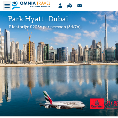
Park Hyatt | Dubai
Richtprijs: € 2086 per persoon (8d/7n)