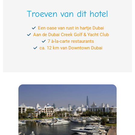
Troeven van dit hotel
Een oase van rust in hartje Dubai
Aan de Dubai Creek Golf & Yacht Club
7 à-la-carte restaurants
ca. 12 km van Downtown Dubai