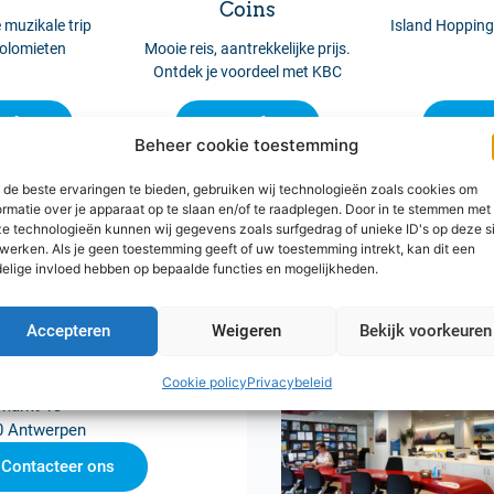
Coins
muzikale trip
Island Hopping
olomieten
Mooie reis, aantrekkelijke prijs.
Ontdek je voordeel met KBC
info
Meer info
Meer 
Beheer cookie toestemming
de beste ervaringen te bieden, gebruiken wij technologieën zoals cookies om
ormatie over je apparaat op te slaan en/of te raadplegen. Door in te stemmen met
e technologieën kunnen wij gegevens zoals surfgedrag of unieke ID's op deze s
werken. Als je geen toestemming geeft of uw toestemming intrekt, kan dit een
elige invloed hebben op bepaalde functies en mogelijkheden.
Accepteren
Weigeren
Bekijk voorkeuren
nia Travel Antwerpen
Cookie policy
Privacybeleid
markt 13
0 Antwerpen
Contacteer ons