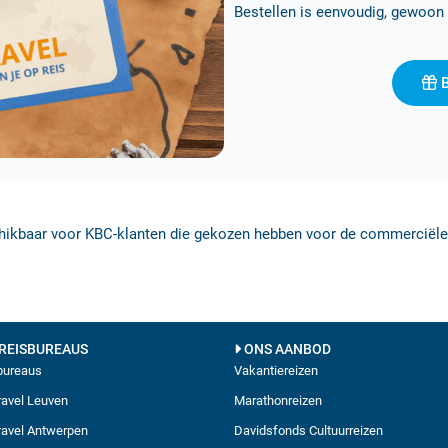
Bestellen is eenvoudig, gewoon 
B
hikbaar voor KBC-klanten die gekozen hebben voor de commerciële 
REISBUREAUS
ONS AANBOD
sbureaus
Vakantiereizen
avel Leuven
Marathonreizen
avel Antwerpen
Davidsfonds Cultuurreizen