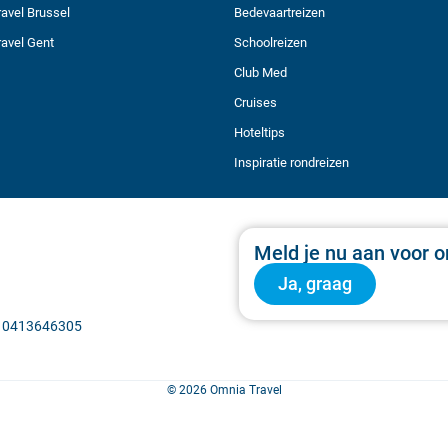
avel Brussel
Bedevaartreizen
avel Gent
Schoolreizen
Club Med
Cruises
Hoteltips
Inspiratie rondreizen
Meld je nu aan voor o
Ja, graag
BE 0413646305
© 2026 Omnia Travel