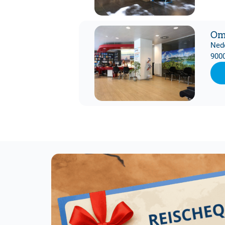
Om
Ned
900