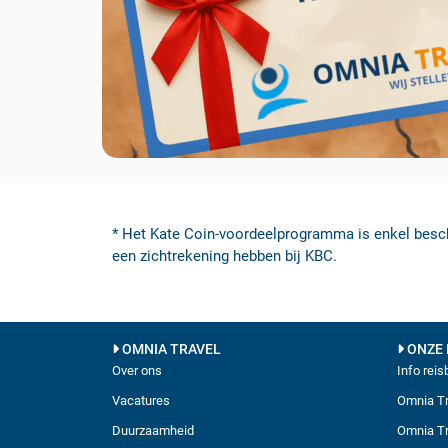
* Het Kate Coin-voordeelprogramma is enkel besc
een zichtrekening hebben bij KBC.
OMNIA TRAVEL
ONZE 
Over ons
Info rei
Vacatures
Omnia Tr
Duurzaamheid
Omnia Tr