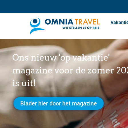
Vakanti
Ons nieuw 'op vakantie'
magazine voor de zomer 20
is uit!
Blader hier door het magazine