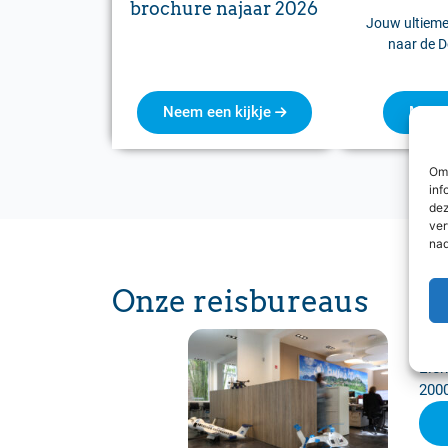
brochure najaar 2026
Jouw ultieme 
naar de D
Neem een kijkje
Meer 
Om 
inf
dez
ver
nad
Onze reisbureaus
Om
Eier
200