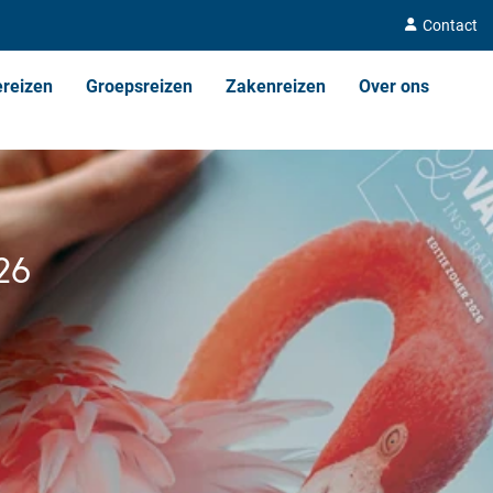
Contact
ereizen
Groepsreizen
Zakenreizen
Over ons
26