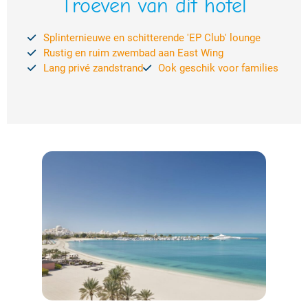
Troeven van dit hotel
Splinternieuwe en schitterende 'EP Club' lounge
Rustig en ruim zwembad aan East Wing
Lang privé zandstrand
Ook geschik voor families