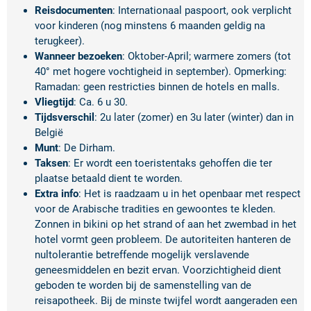
Reisdocumenten
: Internationaal paspoort, ook verplicht
voor kinderen (nog minstens 6 maanden geldig na
terugkeer).
Wanneer bezoeken
: Oktober-April; warmere zomers (tot
40° met hogere vochtigheid in september). Opmerking:
Ramadan: geen restricties binnen de hotels en malls.
Vliegtijd
: Ca. 6 u 30.
Tijdsverschil
: 2u later (zomer) en 3u later (winter) dan in
België
Munt
: De Dirham.
Taksen
: Er wordt een toeristentaks gehoffen die ter
plaatse betaald dient te worden.
Extra info
: Het is raadzaam u in het openbaar met respect
voor de Arabische tradities en gewoontes te kleden.
Zonnen in bikini op het strand of aan het zwembad in het
hotel vormt geen probleem. De autoriteiten hanteren de
nultolerantie betreffende mogelijk verslavende
geneesmiddelen en bezit ervan. Voorzichtigheid dient
geboden te worden bij de samenstelling van de
reisapotheek. Bij de minste twijfel wordt aangeraden een