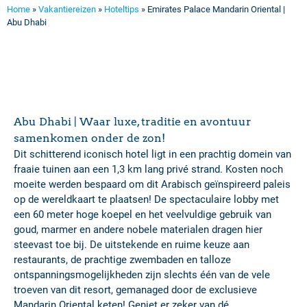
Home
»
Vakantiereizen
»
Hoteltips
»
Emirates Palace Mandarin Oriental |
Abu Dhabi
Abu Dhabi | Waar luxe, traditie en avontuur
samenkomen onder de zon!
Dit schitterend iconisch hotel ligt in een prachtig domein van
fraaie tuinen aan een 1,3 km lang privé strand. Kosten noch
moeite werden bespaard om dit Arabisch geïnspireerd paleis
op de wereldkaart te plaatsen! De spectaculaire lobby met
een 60 meter hoge koepel en het veelvuldige gebruik van
goud, marmer en andere nobele materialen dragen hier
steevast toe bij. De uitstekende en ruime keuze aan
restaurants, de prachtige zwembaden en talloze
ontspanningsmogelijkheden zijn slechts één van de vele
troeven van dit resort, gemanaged door de exclusieve
Mandarin Oriental keten! Geniet er zeker van dé