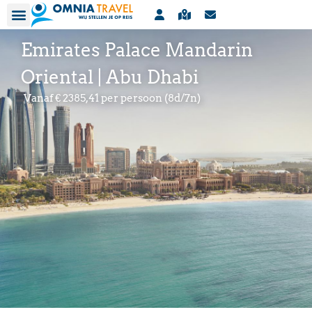
Emirates Palace Mandarin
Oriental | Abu Dhabi
Vanaf € 2385,41 per persoon (8d/7n)