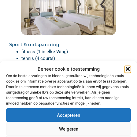
Sport & ontspanning
fitness (1 in elke Wing)
tennis (4 courts)
padel (3 courts)
Beheer cookie toestemming
beach volleybal
Om de beste ervaringen te bieden, gebruiken wij technologieën zoals
tafeltennis
cookies om informatie over je apparaat op te slaan en/of te raadplegen.
voetbal
Door in te stemmen met deze technologieën kunnen wij gegevens zoals
jogging pad (6,5 km doorheen het resort)
surfgedrag of unieke ID's op deze site verwerken. Als je geen
toestemming geeft of uw toestemming intrekt, kan dit een nadelige
invloed hebben op bepaalde functies en mogelijkheden.
Tegen betaling:
Accepteren
schitterend Marokkaans geinspireerd Emirates
Palace Spa (1500 m²): traditionele Marokkaanse
Weigeren
hammam, stoombad, ijsgrot, 2 jacuzzi’s, massages