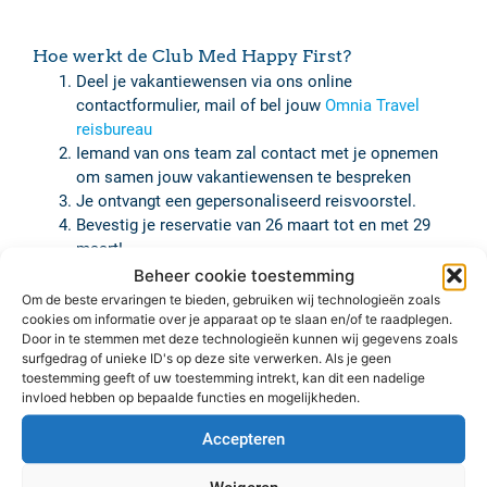
Hoe werkt de Club Med Happy First?
Deel je vakantiewensen via ons online
contactformulier, mail of bel jouw
Omnia Travel
reisbureau
Iemand van ons team zal contact met je opnemen
om samen jouw vakantiewensen te bespreken
Je ontvangt een gepersonaliseerd reisvoorstel.
Bevestig je reservatie van 26 maart tot en met 29
maart!
Wij maken voor jou de boeking (steeds onder
Beheer cookie toestemming
voorbehoud van prijs en beschikbaarheid)
Om de beste ervaringen te bieden, gebruiken wij technologieën zoals
cookies om informatie over je apparaat op te slaan en/of te raadplegen.
Door in te stemmen met deze technologieën kunnen wij gegevens zoals
surfgedrag of unieke ID's op deze site verwerken. Als je geen
toestemming geeft of uw toestemming intrekt, kan dit een nadelige
Hoeveel vroegboekkorting krijg je als je boekt
invloed hebben op bepaalde functies en mogelijkheden.
tijdens de Happy First?
Als je tijdens de Club Med Happy First winter je Club Med
Accepteren
vakantie bij ons boekt dan geniet je van: