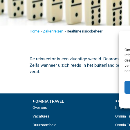
Home
»
Zakenreizen
»
Realtime risicobeheer
Om 
inf
De reissector is een vluchtige wereld. Daarom houd
dez
Zelfs wanneer u zich reeds in het buitenland bevind
ver
nad
veraf.
OMNIA TRAVEL
ONZE 
Over ons
Info rei
Vacatures
Omnia Tr
Duurzaamheid
Omnia Tr