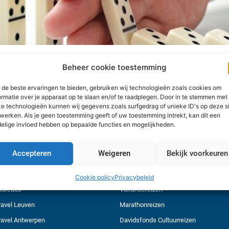
Beheer cookie toestemming
de beste ervaringen te bieden, gebruiken wij technologieën zoals cookies om
ormatie over je apparaat op te slaan en/of te raadplegen. Door in te stemmen met
t uw account manager steevast voor u de vinger aan de pols. Dankzi
e technologieën kunnen wij gegevens zoals surfgedrag of unieke ID's op deze s
t, kunt u nog steeds op de service van uw account manager rekenen.
werken. Als je geen toestemming geeft of uw toestemming intrekt, kan dit een
elige invloed hebben op bepaalde functies en mogelijkheden.
Accepteren
Weigeren
Bekijk voorkeuren
Cookie policy
Privacybeleid
REISBUREAUS
ONS AANBOD
sbureaus
Vakantiereizen
avel Leuven
Marathonreizen
avel Antwerpen
Davidsfonds Cultuurreizen