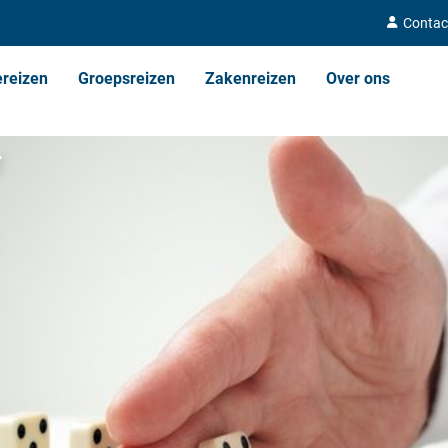
Contac
ereizen
Groepsreizen
Zakenreizen
Over ons
r