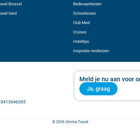
avel Brussel
Bedevaartreizen
avel Gent
Schoolreizen
Club Med
Cruises
Hoteltips
Inspiratie rondreizen
Meld je nu aan voor o
Ja, graag
BE 0413646305
© 2026 Omnia Travel