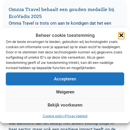
Omnia Travel behaalt een gouden medaille bij
EcoVadis 2025
Omnia Travel is trots om aan te kondigen dat het een
gouden medaille
heeft behaald bij EcoVadis, een
Beheer cookie toestemming
wereldwijd toonaangevend platform voor
Om de beste ervaringen te bieden, gebruiken wij technologieën zoals
duurzaamheidsbeoordelingen. Deze mijlpaal volgt op vijf
cookies om informatie over je apparaat op te slaan en/of te raadplegen.
jaar van consistente verbeteringen op het gebied van
Door in te stemmen met deze technologieën kunnen wij gegevens zoals
duurzaamheid en maatschappelijk verantwoord
surfgedrag of unieke ID's op deze site verwerken. Als je geen
ondernemen (MVO). Vorig jaar behaalde Omnia Travel nog
toestemming geeft of uw toestemming intrekt, kan dit een nadelige
een zilveren medaille, en de upgrade naar goud
invloed hebben op bepaalde functies en mogelijkheden.
onderstreept de voortdurende inzet en vooruitgang van
Accepteren
Omnia Travel.
De gouden medaille plaatst Omnia Travel in de
top 3%
Weigeren
van alle bedrijven die door EcoVadis zijn beoordeeld. De
beoordeling omvat vier kerngebieden: milieu, arbeid en
Bekijk voorkeuren
mensenrechten, ethiek en duurzame inkoop. Omnia Travel
Cookie policy
Privacybeleid
heeft op al deze gebieden uitstekende resultaten behaald,
wat aantoont dat het bedrijf niet alleen voorop loopt in
haar sector, maar ook een positieve impact heeft op de