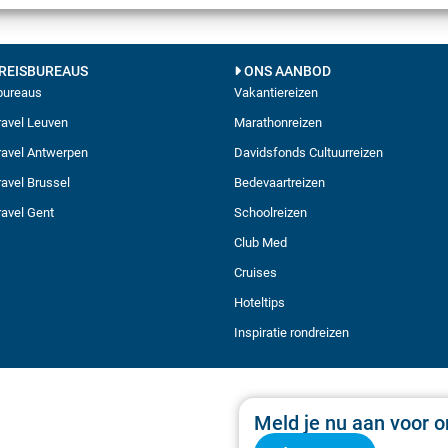
REISBUREAUS
ONS AANBOD
sbureaus
Vakantiereizen
avel Leuven
Marathonreizen
avel Antwerpen
Davidsfonds Cultuurreizen
avel Brussel
Bedevaartreizen
avel Gent
Schoolreizen
Club Med
Cruises
Hoteltips
Inspiratie rondreizen
Meld je nu aan voor o