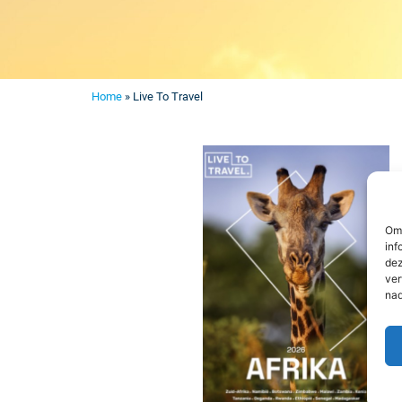
Home
»
Live To Travel
Om 
inf
dez
ver
nad