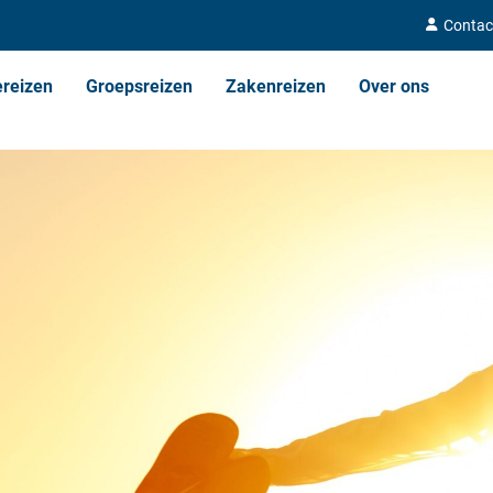
Contac
ereizen
Groepsreizen
Zakenreizen
Over ons