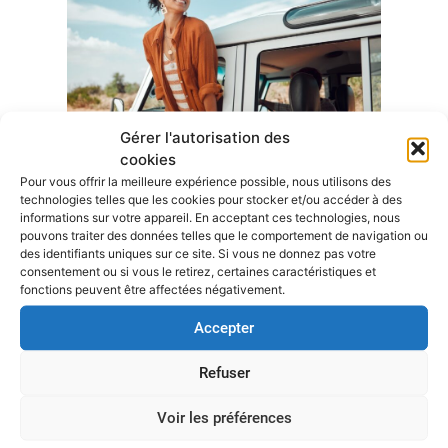
Gérer l'autorisation des
cookies
Pour vous offrir la meilleure expérience possible, nous utilisons des
Un voyage de vacances sur mesure?
technologies telles que les cookies pour stocker et/ou accéder à des
informations sur votre appareil. En acceptant ces technologies, nous
Que vous préfériez un voyage romantique à deux, des
pouvons traiter des données telles que le comportement de navigation ou
vacances familiales pleines d’aventures ou que vous partiez
des identifiants uniques sur ce site. Si vous ne donnez pas votre
seul à la découverte de vous-même, Omnia Travel est à
consentement ou si vous le retirez, certaines caractéristiques et
l’écoute de vos désirs et de vos besoins et crée des
fonctions peuvent être affectées négativement.
vacances sur mesure qui répondent parfaitement à vos
Accepter
attentes. Nous prenons en compte tous les détails, de
l’hébergement aux activités.
Refuser
Nous disposons d’un vaste réseau de partenaires dans le
monde entier, ce qui nous permet d’accéder à des
Voir les préférences
destinations exclusives, à des hébergements de luxe et à des