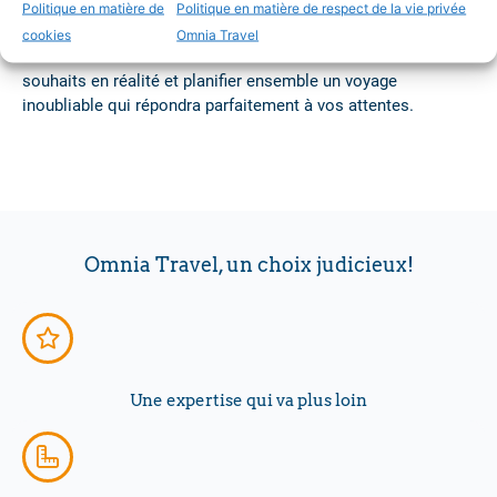
expériences uniques. Notre objectif est d’offrir un voyage de
Politique en matière de
Politique en matière de respect de la vie privée
vacances sur mesure, mais aussi de créer des souvenirs qui
cookies
Omnia Travel
dureront toute une vie. Laissez-nous transformer vos
souhaits en réalité et planifier ensemble un voyage
inoubliable qui répondra parfaitement à vos attentes.
Omnia Travel, un choix judicieux!
Une expertise qui va plus loin