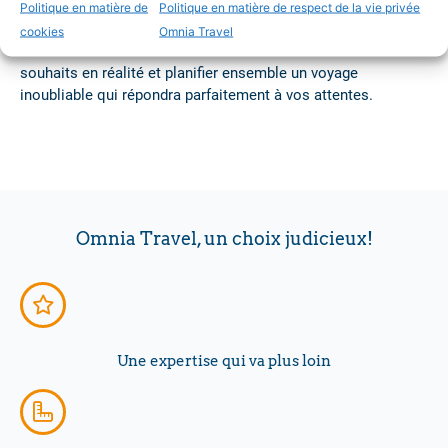
expériences uniques. Notre objectif est d’offrir un voyage de
Politique en matière de
Politique en matière de respect de la vie privée
vacances sur mesure, mais aussi de créer des souvenirs qui
cookies
Omnia Travel
dureront toute une vie. Laissez-nous transformer vos
souhaits en réalité et planifier ensemble un voyage
inoubliable qui répondra parfaitement à vos attentes.
Omnia Travel, un choix judicieux!
Une expertise qui va plus loin