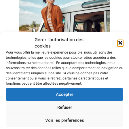
Gérer l'autorisation des
cookies
Pour vous offrir la meilleure expérience possible, nous utilisons des
Un voyage de vacances sur mesure?
technologies telles que les cookies pour stocker et/ou accéder à des
informations sur votre appareil. En acceptant ces technologies, nous
Que vous préfériez un voyage romantique à deux, des
pouvons traiter des données telles que le comportement de navigation ou
vacances familiales pleines d’aventures ou que vous partiez
des identifiants uniques sur ce site. Si vous ne donnez pas votre
seul à la découverte de vous-même, Omnia Travel est à
consentement ou si vous le retirez, certaines caractéristiques et
l’écoute de vos désirs et de vos besoins et crée des
fonctions peuvent être affectées négativement.
vacances sur mesure qui répondent parfaitement à vos
Accepter
attentes. Nous prenons en compte tous les détails, de
l’hébergement aux activités.
Refuser
Nous disposons d’un vaste réseau de partenaires dans le
monde entier, ce qui nous permet d’accéder à des
Voir les préférences
destinations exclusives, à des hébergements de luxe et à des