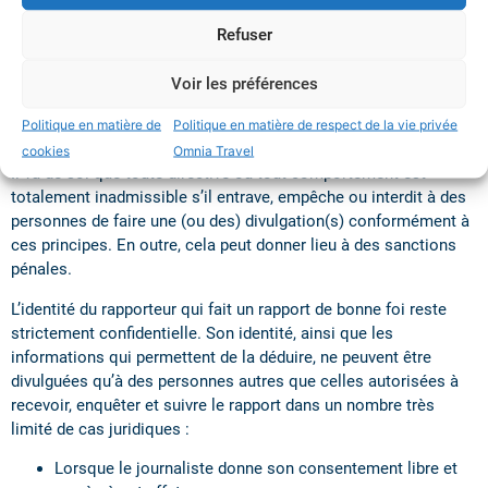
Il existe un risque de représailles en cas de signalement
Refuser
externe, ou il est peu probable qu’il soit remédié
efficacement à la violation, en raison de circonstances
Voir les préférences
particulières.
4.5. Qu'en est-il de la protection du
Politique en matière de
Politique en matière de respect de la vie privée
journaliste/dénonciateur ?
cookies
Omnia Travel
4.5.1 Notification de bonne foi
Il va de soi que toute directive ou tout comportement est
totalement inadmissible s’il entrave, empêche ou interdit à des
personnes de faire une (ou des) divulgation(s) conformément à
ces principes. En outre, cela peut donner lieu à des sanctions
pénales.
L’identité du rapporteur qui fait un rapport de bonne foi reste
strictement confidentielle. Son identité, ainsi que les
informations qui permettent de la déduire, ne peuvent être
divulguées qu’à des personnes autres que celles autorisées à
recevoir, enquêter et suivre le rapport dans un nombre très
limité de cas juridiques :
Lorsque le journaliste donne son consentement libre et