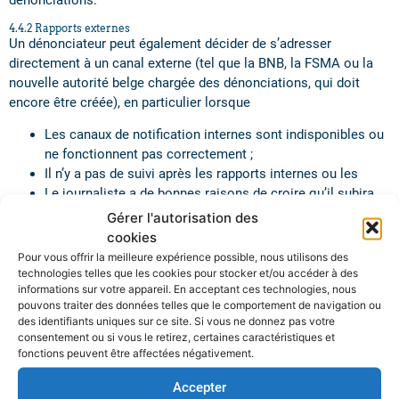
dénonciations
.
4.4.2 Rapports externes
Un dénonciateur peut également décider de s’adresser
directement à un canal externe (tel que la BNB, la FSMA ou la
nouvelle autorité belge chargée des dénonciations, qui doit
encore être créée), en particulier lorsque
Les canaux de notification internes sont indisponibles ou
ne fonctionnent pas correctement ;
Il n’y a pas de suivi après les rapports internes ou les
Le journaliste a de bonnes raisons de croire qu’il subira
des représailles ou que l’autorité est mieux placée pour
Gérer l'autorisation des
prendre des mesures efficaces.
cookies
Pour vous offrir la meilleure expérience possible, nous utilisons des
4.4.3 Information du public
technologies telles que les cookies pour stocker et/ou accéder à des
Ceci n’est autorisé que si
informations sur votre appareil. En acceptant ces technologies, nous
pouvons traiter des données telles que le comportement de navigation ou
Les rapports internes et externes ne sont pas traités et
des identifiants uniques sur ce site. Si vous ne donnez pas votre
aucune mesure appropriée n’est prise ;
consentement ou si vous le retirez, certaines caractéristiques et
fonctions peuvent être affectées négativement.
Le notifiant a des motifs raisonnables de croire que la
violation représente un danger imminent et évident pour
Accepter
l’intérêt public ou