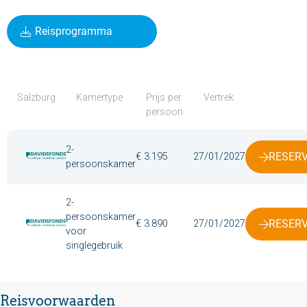
Reisprogramma
Salzburg
Kamertype
Prijs per
Vertrek
persoon
2-
RESER
€ 3.195
27/01/2027
persoonskamer
2-
persoonskamer
RESER
€ 3.890
27/01/2027
voor
singlegebruik
Reisvoorwaarden