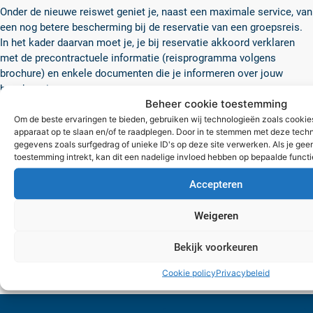
Onder de nieuwe reiswet geniet je, naast een maximale service, van
een nog betere bescherming bij de reservatie van een groepsreis.
In het kader daarvan moet je, je bij reservatie akkoord verklaren
met de precontractuele informatie (reisprogramma volgens
brochure) en enkele documenten die je informeren over jouw
bescherming.
Beheer cookie toestemming
Om de beste ervaringen te bieden, gebruiken wij technologieën zoals cookies
apparaat op te slaan en/of te raadplegen. Door in te stemmen met deze tech
Dat zijn de
Algemene
en
Bijzondere Reisvoorwaarden
van Omnia
gegevens zoals surfgedrag of unieke ID's op deze site verwerken. Als je ge
Travel, het
Standaardinformatieformulier
,
VAB Verzekeringspolis
en
toestemming intrekt, kan dit een nadelige invloed hebben op bepaalde funct
de
IPID-fiche VAB reisverzekering
(indien voor jouw reis van
Accepteren
toepassing en op aanvraag uit het pakket haalbaar tot twee weken
na de boeking).
Weigeren
Bekijk voorkeuren
Na jouw akkoord, in de laatste stap van het boekingsproces, kun je
jouw reservatie bevestigen.
Cookie policy
Privacybeleid