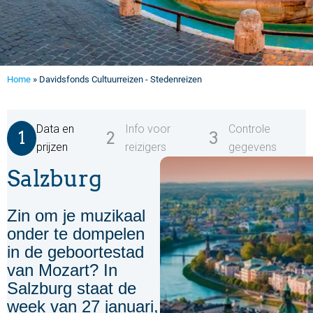
Home
»
Davidsfonds Cultuurreizen - Stedenreizen
Data en
Info voor
Controle
prijzen
reizigers
gegevens
Salzburg
Zin om je muzikaal
onder te dompelen
in de geboortestad
van Mozart? In
Salzburg staat de
week van 27 januari,